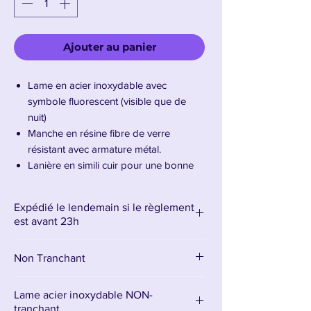
Ajouter au panier
Lame en acier inoxydable avec
symbole fluorescent (visible que de
nuit)
Manche en résine fibre de verre
résistant avec armature métal.
Lanière en simili cuir pour une bonne
prise en main
Livré avec son petit support discret en
Expédié le lendemain si le règlement
bois, pour laisser toute la place à la
est avant 23h
hache.
Longueur de la tête : 30 cm –
Non Tranchant
Longueur de la hache : 105 cm
Poids colis : 5kg
Lame acier inoxydable NON-
Présentation de la hache Leviathan de
tranchant.