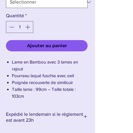
Quantité
*
Ajouter au panier
Lame en Bambou avec 3 lames en
rajout
Fourreau laqué fuschia avec oeil
Poignée recouverte de similicuir
Taille lame : 99cm – Taille totale :
103cm
Poids : 650g
Expédié le lendemain si le règlement
Présentation du Katana de Kokushibo V2
est avant 23h
en Bois