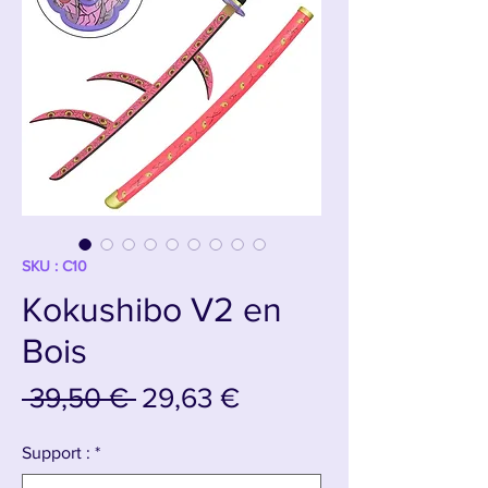
SKU : C10
Kokushibo V2 en
Bois
Prix
Prix
 39,50 € 
29,63 €
original
promotionnel
Support :
*