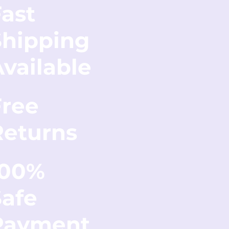
ast
Shipping
vailable
Free
Returns
100%
Safe
Payment