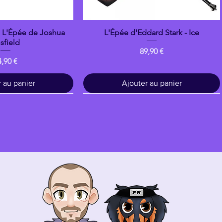
: L'Épée de Joshua
L'Épée d'Eddard Stark - Ice
çu rapide
Aperçu rapide
sfield
Prix
89,90 €
ix
4,90 €
 au panier
Ajouter au panier
Bois
banpresto