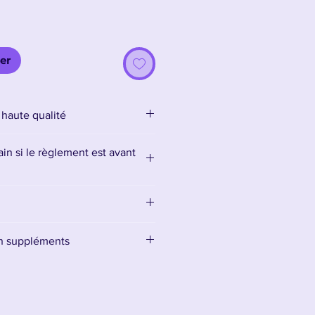
er
 haute qualité
in si le règlement est avant
en suppléments
supports ici :
Accessoires