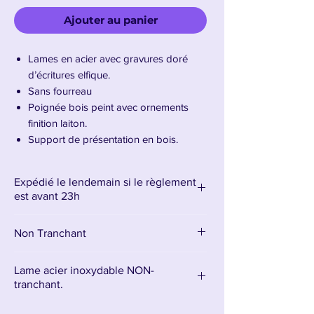
Ajouter au panier
Lames en acier avec gravures doré
d’écritures elfique.
Sans fourreau
Poignée bois peint avec ornements
finition laiton.
Support de présentation en bois.
Longueur de chaque lame : 39 cm –
Longueur totale de chaque épée : 57
Expédié le lendemain si le règlement
cm
est avant 23h
Poids 2Kgs
Non Tranchant
Présentation des dagues de Legolas
Les
dagues elfiques de Legolas
,
Lame acier inoxydable NON-
emblématiques dans
tranchant.
Le Seigneur des
Anneaux
, incarnent l’agilité et la maîtrise
La lame est en acier inoxydable