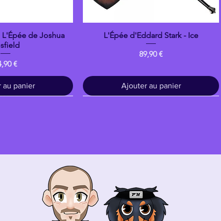
: L'Épée de Joshua
L'Épée d'Eddard Stark - Ice
çu rapide
Aperçu rapide
sfield
Prix
89,90 €
ix
4,90 €
 au panier
Ajouter au panier
Bois
banpresto