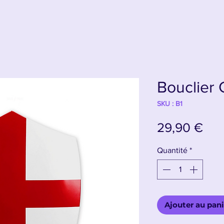
Bouclier 
SKU : B1
Prix
29,90 €
Quantité
*
Ajouter au pani