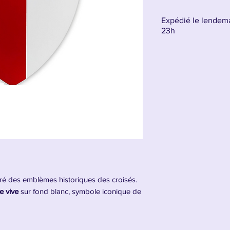
Expédié le lendema
23h
iré des emblèmes historiques des croisés.
e vive
sur fond blanc, symbole iconique de
médiévales
, cosplay ou déco murale