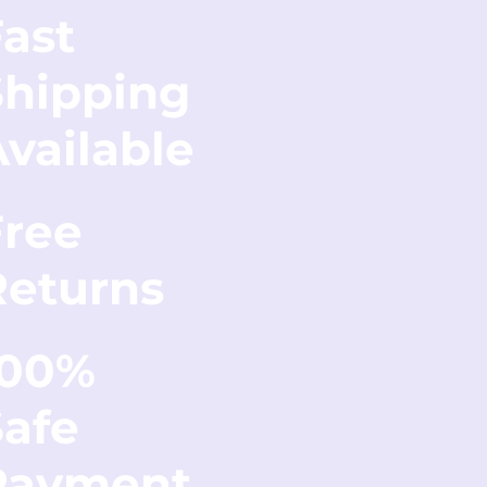
ast
Shipping
vailable
Free
Returns
100%
Safe
Payment