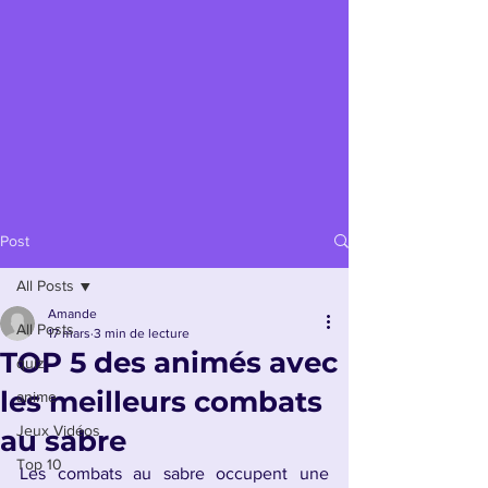
Post
All Posts
Amande
All Posts
17 mars
3 min de lecture
TOP 5 des animés avec
quiz
les meilleurs combats
anime
Jeux Vidéos
au sabre
Top 10
Les combats au sabre occupent une 