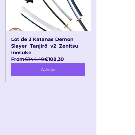
Lot de 3 Katanas Demon 
Slayer  Tanjirō  v2  Zenitsu 
Inosuke
From
€144.40
€108.30
Acheter