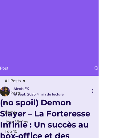
Post
All Posts
Alexis FK
All Posts
19 sept. 2025
4 min de lecture
(no spoil) Demon
quiz
Slayer – La Forteresse
anime
Jeux Vidéos
Infinie : Un succès au
Top 10
box-office et des