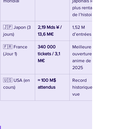
mondial
japonais le 
plus rentable 
de l’histoire
🇯🇵 Japon (3 
2,19 Mds ¥ / 
1,52 M 
jours)
13,6 M€
d’entrées
🇫🇷 France 
340 000 
Meilleure 
(Jour 1)
tickets / 3,1 
ouverture 
M€
anime de 
2025
🇺🇸 USA (en 
≈ 100 M$ 
Record 
cours)
attendus
historique en 
vue