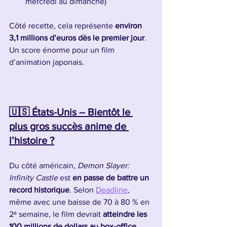
mercredi au dimanche)
Côté recette, cela représente 
environ 
3,1 millions d’euros dès le premier jour
. 
Un score énorme pour un film 
d’animation japonais.
🇺🇸 États-Unis – Bientôt le 
plus gros succès anime de 
l’histoire ?
Du côté américain, 
Demon Slayer: 
Infinity Castle
 est 
en passe de battre un 
record historique
. Selon 
Deadline
, 
même avec une baisse de 70 à 80 % en 
2ᵉ semaine, le film devrait 
atteindre les 
100 millions de dollars au box-office 