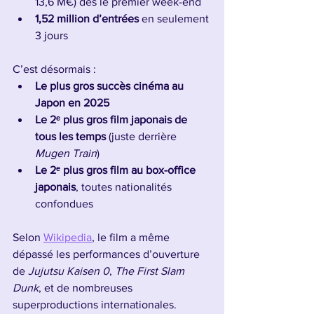
13,6 M€) dès le premier week-end
1,52 million d’entrées
 en seulement 
3 jours
C’est désormais :
Le plus gros succès cinéma au 
Japon en 2025
Le 2ᵉ plus gros film japonais de 
tous les temps
 (juste derrière 
Mugen Train
)
Le 2ᵉ plus gros film au box-office 
japonais
, toutes nationalités 
confondues
Selon 
Wikipedia
, le film a même 
dépassé les performances d’ouverture 
de 
Jujutsu Kaisen 0
, 
The First Slam 
Dunk
, et de nombreuses 
superproductions internationales.