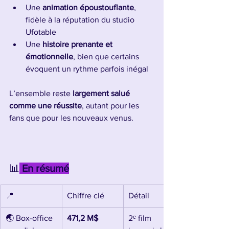
Une 
animation époustouflante
, 
fidèle à la réputation du studio 
Ufotable
Une 
histoire prenante et 
émotionnelle
, bien que certains 
évoquent un rythme parfois inégal
L’ensemble reste 
largement salué 
comme une réussite
, autant pour les 
fans que pour les nouveaux venus.
📊
 En résumé
📍
Chiffre clé
Détail
🌏 Box-office 
471,2 M$
2ᵉ film 