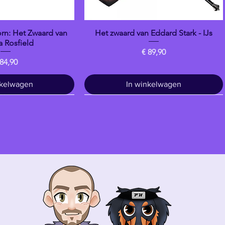
n: Het Zwaard van
Het zwaard van Eddard Stark - IJs
overzicht
Snel overzicht
 Rosfield
Prijs
€ 89,90
ijs
 84,90
nkelwagen
In winkelwagen
Drankje
banpresto