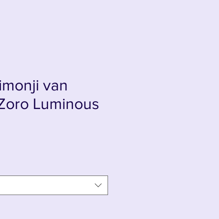
imonji van
Zoro Luminous
s