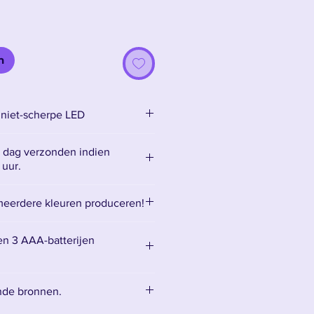
n
niet-scherpe LED
 dag verzonden indien
 uur.
eerdere kleuren produceren!
 messen te veranderen, hoeft u
en 3 AAA-batterijen
/uit-knop ingedrukt te houden.
nde bronnen.