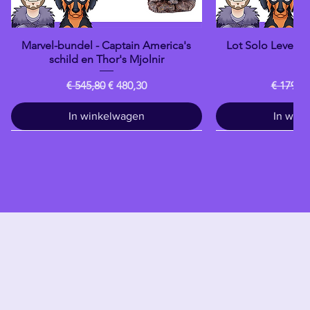
Marvel-bundel - Captain America's
Lot Solo Levelin
Snel overzicht
Snel o
schild en Thor's Mjolnir
Da
Normale prijs
Verkoopprijs
Normale
€ 545,80
€ 480,30
€ 179,80
In winkelwagen
In win
Drankje
banpresto
banpresto
banpresto