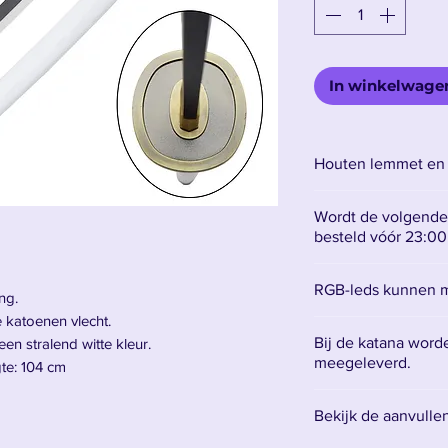
In winkelwage
Houten lemmet en 
Wordt de volgende
besteld vóór 23:00
RGB-leds kunnen m
ng.
 katoenen vlecht.
Om de kleur van de
Bij de katana word
en stralend witte kleur.
alleen maar de aan
meegeleverd.
te: 104 cm
Bekijk de aanvulle
Ichimonji van Roronoa Zoro Lumineux