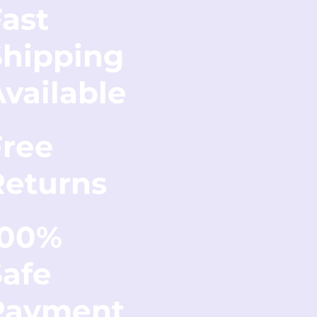
ssoires:
Accessoires
ast
Shipping
vailable
Free
Returns
100%
Safe
Payment