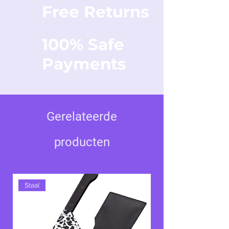
Free Returns
100% Safe
Payments
Gerelateerde
producten
Staal