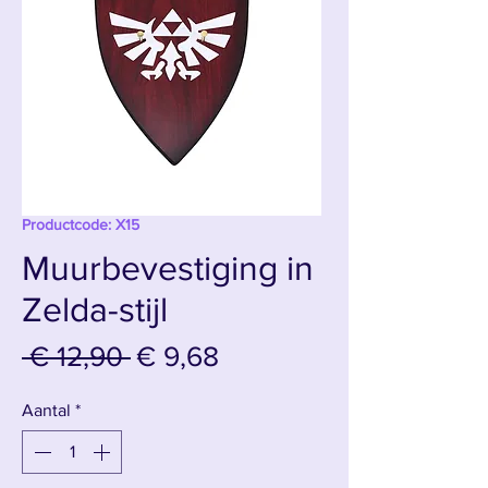
Productcode: X15
Muurbevestiging in
Zelda-stijl
Normale
Verkoopprijs
 € 12,90 
€ 9,68
prijs
Aantal
*