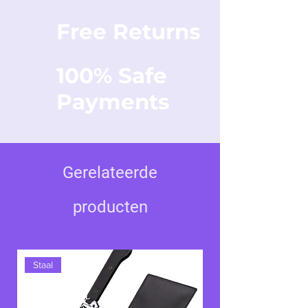
Free Returns
100% Safe
Payments
Gerelateerde
producten
Staal