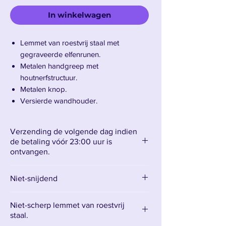
In winkelwagen
Lemmet van roestvrij staal met
gegraveerde elfenrunen.
Metalen handgreep met
houtnerfstructuur.
Metalen knop.
Versierde wandhouder.
Bladlengte: 76 cm – Totale lengte: 100
cm
Verzending de volgende dag indien
Gewicht: 1,6 kg
de betaling vóór 23:00 uur is
ontvangen.
Maak kennis met Thorins Orcrist-zwaard.
Niet-snijdend
Orcrist, ook wel bekend als de
Niet-scherp lemmet van roestvrij
staal.
"Koboldenhakbijl",
is het legendarische