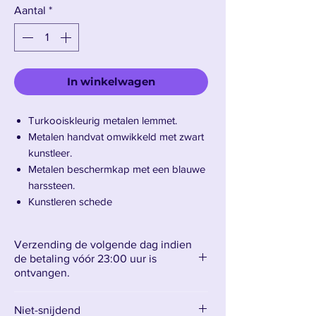
Aantal
*
In winkelwagen
Turkooiskleurig metalen lemmet.
Metalen handvat omwikkeld met zwart
kunstleer.
Metalen beschermkap met een blauwe
harssteen.
Kunstleren schede
Totale lengte: 110 cm
Gewicht: 1,3 kg
Verzending de volgende dag indien
de betaling vóór 23:00 uur is
ontvangen.
Maak kennis met Kirito's Lost Song-
zwaard.
Niet-snijdend