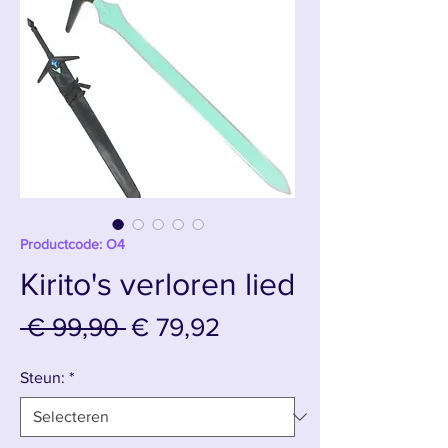
Productcode: O4
Kirito's verloren lied
Normale
Verkoopprijs
 € 99,90 
€ 79,92
prijs
Steun:
*