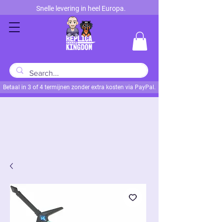
Snelle levering in heel Europa.
Betaal in 3 of 4 termijnen zonder extra kosten via PayPal.