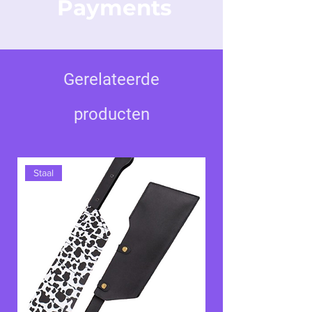
Payments
biedt voor snelle en precieze bewegingen.
Met zijn
realistische lengte
is
Lost Song
ideaal voor verzamelaars,
Gerelateerde
cosplayliefhebbers of om een vleugje stijl
toe te voegen aan een Sword Art Online-
producten
collectie. De verfijnde details en de
boeiende esthetiek maken het een must-
have voor elke fan van de serie.
Staal
Voeg Lost Song toe aan je collectie en
herbeleef Kirito's epische avonturen en
heldhaftige zoektocht in de wereld van
Svart Alfheim!
Een licht, elegant en
iconisch zwaard.