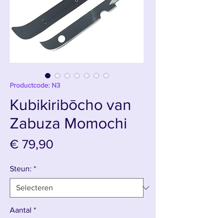
Productcode: N3
Kubikiribōcho van
Zabuza Momochi
Prijs
€ 79,90
Steun:
*
Aantal
*