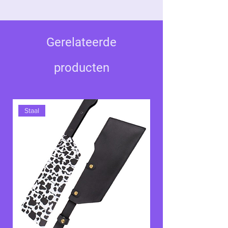
effectieve onthoofdingen mogelijk te
maken. Dit unieke ontwerp weerspiegelt
de brutaliteit en effectiviteit van Zabuza's
gevechtstechnieken, evenals zijn bijnaam,
Gerelateerde
"Demon van de Mist".
producten
Deze katana staat bekend om zijn
bijzondere eigenschap: hij kan zichzelf
repareren door het ijzer uit het bloed van
Staal
zijn vijanden te absorberen. Deze
eigenschap maakt hem vrijwel
onverwoestbaar en symboliseert de
meedogenloze en bloeddorstige
ideologie van de Zeven Zwaardvechters
van de Mist.
De
Kubikiribōchō
is meer dan zomaar een
wapen; het belichaamt Zabuza's