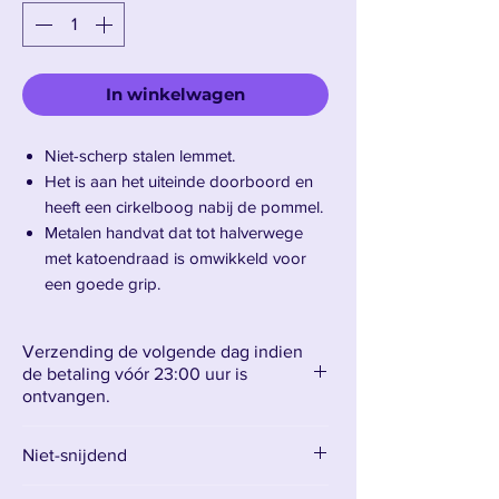
In winkelwagen
Niet-scherp stalen lemmet.
Het is aan het uiteinde doorboord en
heeft een cirkelboog nabij de pommel.
Metalen handvat dat tot halverwege
met katoendraad is omwikkeld voor
een goede grip.
Wordt geleverd met een draagtas.
Gewicht: 2,250 kg –
Verzending de volgende dag indien
Bladlengte: 65 cm – Bladbreedte: 10,5
de betaling vóór 23:00 uur is
cm – Totale lengte: 100 cm
ontvangen.
Niet-snijdend
Presentatie van Zabuza Momochi's Katana
Kubikiribōchō