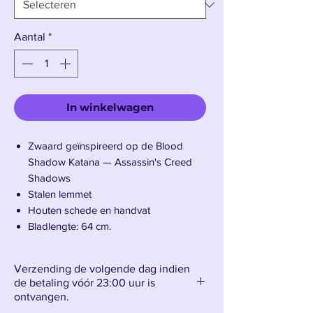
Aantal
*
In winkelwagen
Zwaard geïnspireerd op de Blood
Shadow Katana — Assassin's Creed
Shadows
Stalen lemmet
Houten schede en handvat
Bladlengte: 64 cm.
Totale lengte: 96 cm (1,03 m inclusief
schede).
Verzending de volgende dag indien
Gewicht: 0,75 kg (1,11 kg met schede).
de betaling vóór 23:00 uur is
ontvangen.