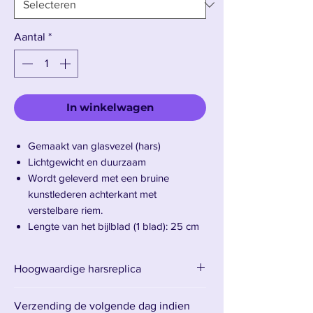
Aantal
*
In winkelwagen
Gemaakt van glasvezel (hars)
Lichtgewicht en duurzaam
Wordt geleverd met een bruine
kunstlederen achterkant met
verstelbare riem.
Lengte van het bijlblad (1 blad): 25 cm
– Totale lengte van de bijl (1 blad): 60
cm
Hoogwaardige harsreplica
Bijl met 2 bladen: 20 cm – Totale
lengte van de bijl met 2 bladen: 58 cm
Verzending de volgende dag indien
Gewicht: 370 g (alleen de dolk)