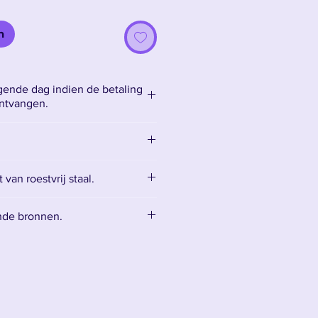
n
ende dag indien de betaling
ontvangen.
van roestvrij staal.
kt van bot roestvrij staal, wat
nde bronnen.
et snijdt en alleen bedoeld is
ssoires:
Accessoires
 een reinigingsset voor het
het mes te onderhouden.