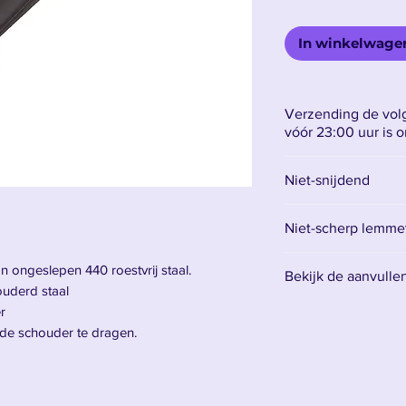
In winkelwage
Verzending de volg
vóór 23:00 uur is 
Niet-snijdend
Niet-scherp lemmet 
Het lemmet is gemaa
 ongeslepen 440 roestvrij staal.
Bekijk de aanvulle
betekent dat het ni
uderd staal
voor decoratie.
Vind hier alle acce
r
Het is raadzaam om
de schouder te dragen.
mes te hebben en 