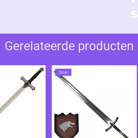
mbolisch is dan een oorlogswapen, getuigt
s
t en veerkracht, haar bereidheid om alles te
het aangezicht van de schaduwen.
Gerelateerde producten
Staal