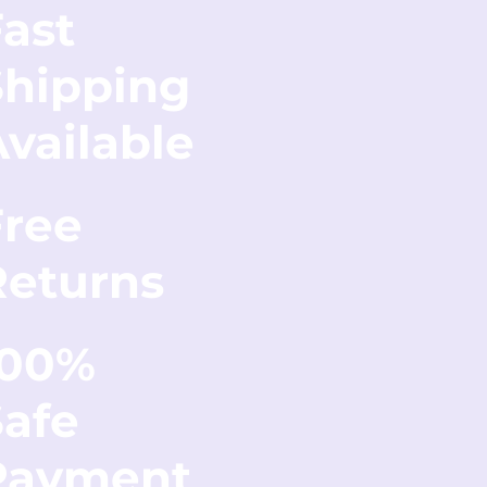
ast
Shipping
vailable
Free
Returns
100%
Safe
Payment