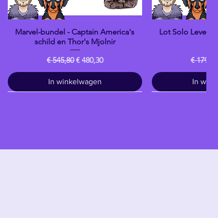
Marvel-bundel - Captain America's
Lot Solo Levelin
Snel overzicht
Snel o
schild en Thor's Mjolnir
Da
Normale prijs
Verkoopprijs
Normale
€ 545,80
€ 480,30
€ 179,80
In winkelwagen
In win
Drankje
banpresto
banpresto
banpresto