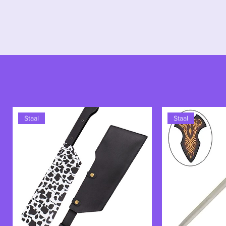
te verdrijven. Hoewel het meer sy
het van Galadriels innerlijke krach
doen om het licht te bewaren in 
Staal
Staal