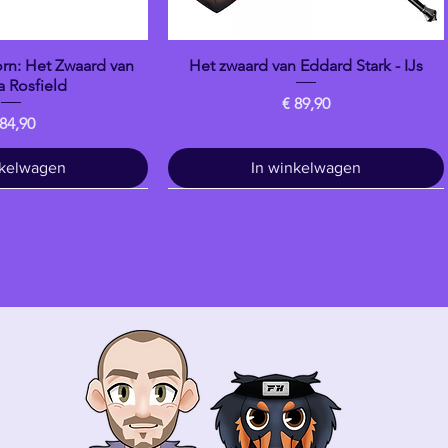
n: Het Zwaard van
Het zwaard van Eddard Stark - IJs
overzicht
Snel overzicht
 Rosfield
Prijs
€ 89,90
ijs
 84,90
nkelwagen
In winkelwagen
Drankje
banpresto