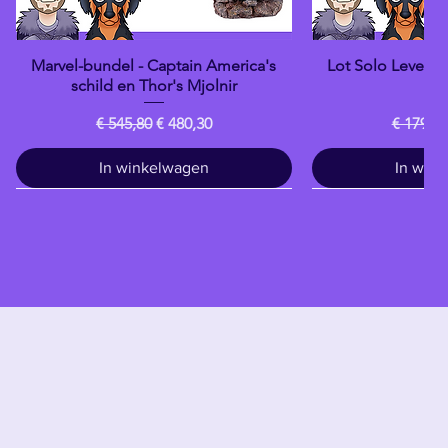
Marvel-bundel - Captain America's
Lot Solo Levelin
Snel overzicht
Snel o
schild en Thor's Mjolnir
Da
Normale prijs
Verkoopprijs
Normale
€ 545,80
€ 480,30
€ 179,80
In winkelwagen
In win
Drankje
banpresto
banpresto
banpresto