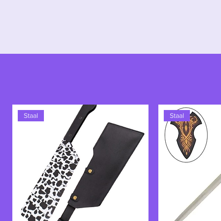
moed en de dreiging die zijn dui
dat even fascinerend als formidabe
Staal
Staal