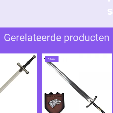
stere dubbelganger belichaamt. Een wapen
s
l is, net als de gebruiker ervan.
Gerelateerde producten
Staal