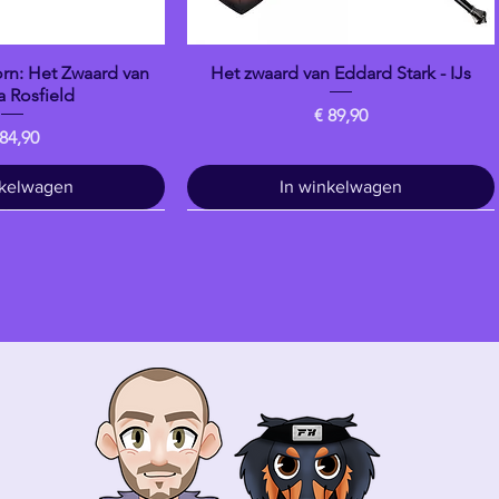
n: Het Zwaard van
Het zwaard van Eddard Stark - IJs
overzicht
Snel overzicht
 Rosfield
Prijs
€ 89,90
ijs
 84,90
nkelwagen
In winkelwagen
Drankje
banpresto