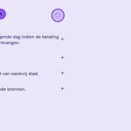
n
ende dag indien de betaling
ontvangen.
van roestvrij staal.
kt van bot roestvrij staal, wat
nde bronnen.
et snijdt en alleen bedoeld is
ssoires:
Accessoires
 een reinigingsset voor het
het mes te onderhouden.