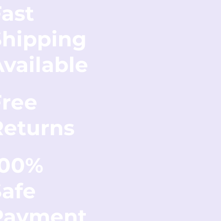
ast
Shipping
vailable
Free
Returns
100%
Safe
Payment