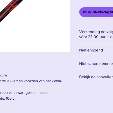
In winkelwage
Verzending de volg
vóór 23:00 uur is 
Niet-snijdend
Niet-scherp lemmet 
Het lemmet is gemaa
vure.
Bekijk de aanvulle
betekent dat het ni
te lakverf en voorzien van het Zelda-
voor decoratie.
Vind hier alle acce
Het is raadzaam om
eep van zwart gelakt metaal.
mes te hebben en 
gte: 100 cm