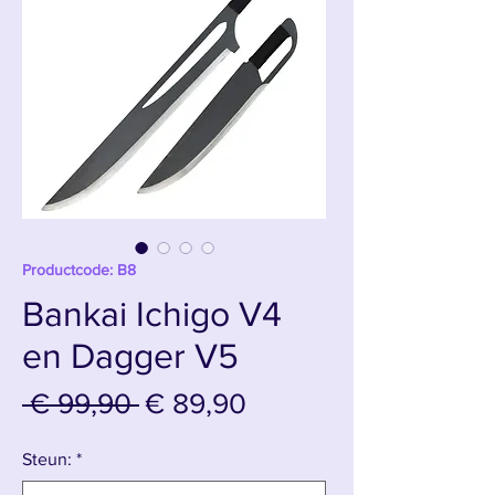
Productcode: B8
Bankai Ichigo V4
en Dagger V5
Normale
Verkoopprijs
 € 99,90 
€ 89,90
prijs
Steun:
*