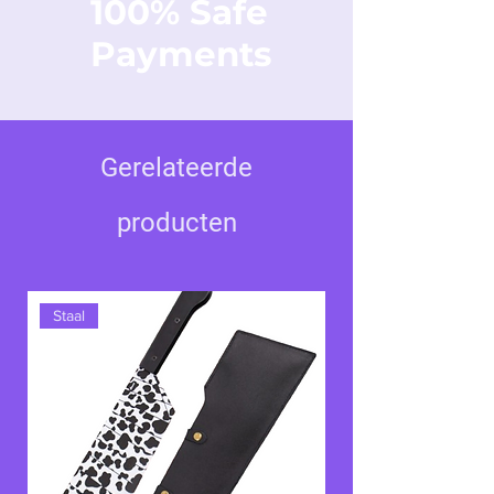
100% Safe
verzamelaar.
Payments
Pronk met dit symbool van rauwe energie
en veerkracht, dat doet denken aan de
epische gevechten die Bleach tot een
legendarisch universum maken. De
Bankai
Gerelateerde
V5-
dolk is perfect geschikt voor een
stijlvolle presentatie en zal uw ruimte
producten
verrijken met alle spirituele kracht en
tijdloze elegantie van de beroemde
Shinigami Ichigo Kurosaki.
Staal