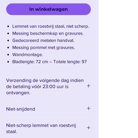
In winkelwagen
Lemmet van roestvrij staal, niet scherp.
Messing beschermkap en gravures.
Gedecoreerd metalen handvat.
Messing pommel met gravures.
Wandmontage.
Bladlengte: 72 cm – Totale lengte: 97
cm
Gewicht: 1 kg
Verzending de volgende dag indien
de betaling vóór 23:00 uur is
ontvangen.
Maak kennis met Arya Starks zwaard
Needle.
Niet-snijdend
Needle
Niet-scherp lemmet van roestvrij
, dat Arya Stark van Jon Snow
staal.
kreeg, is een van de meest iconische