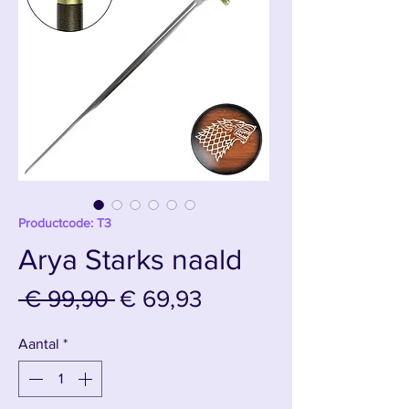
Productcode: T3
Arya Starks naald
Normale
Verkoopprijs
 € 99,90 
€ 69,93
prijs
Aantal
*