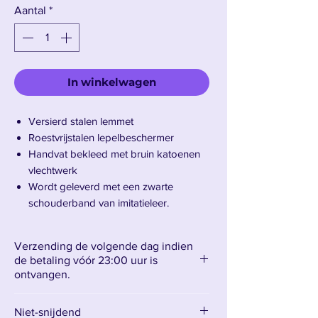
Aantal
*
In winkelwagen
Versierd stalen lemmet
Roestvrijstalen lepelbeschermer
Handvat bekleed met bruin katoenen
vlechtwerk
Wordt geleverd met een zwarte
schouderband van imitatieleer.
Bladlengte: 65 cm – Totale lengte: 95
cm
Verzending de volgende dag indien
Gewicht: 1395 g inclusief schede
de betaling vóór 23:00 uur is
ontvangen.
Maak kennis met Gold Rogers' Ace
Niet-snijdend
Katana